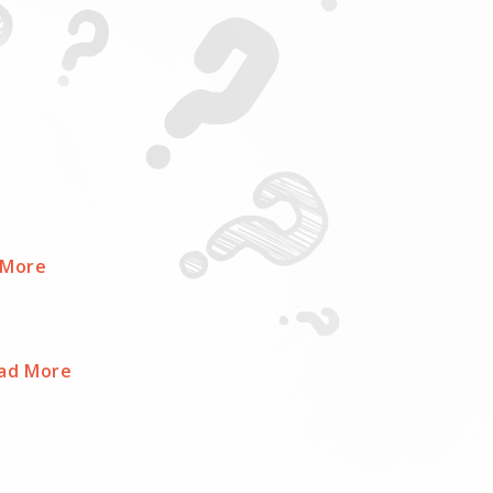
 More
ad More