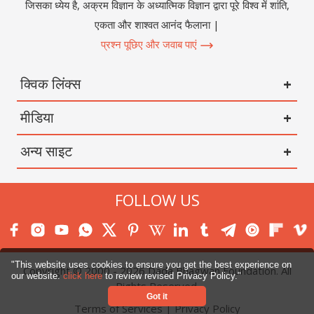
जिसका ध्येय है, अक्रम विज्ञान के अध्यात्मिक विज्ञान द्वारा पूरे विश्व में शांति,
एकता और शाश्वत आनंद फैलाना |
प्रश्न पूछिए और जवाब पाएं
क्विक लिंक्स
मीडिया
अन्य साइट
FOLLOW US
"This website uses cookies to ensure you get the best experience on
Copyright © 2000 -
2026
Dada Bhagwan Foundation. All
our website.
click here
to review revised Privacy Policy."
Rights Reserved.
Got it
Terms of Services
|
Privacy Policy