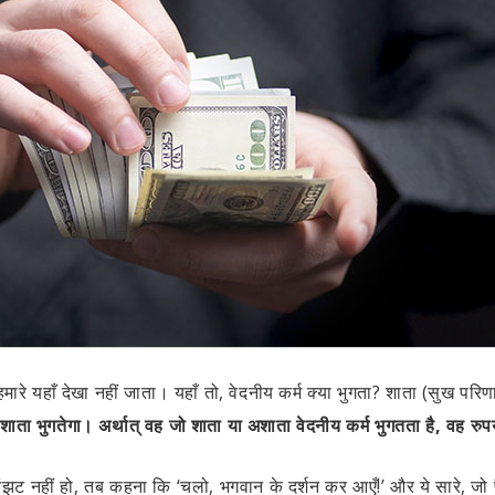
मारे यहाँ देखा नहीं जाता। यहाँ तो, वेदनीय कर्म क्या भुगता? शाता (सुख परि
 अशाता भुगतेगा। अर्थात् वह जो शाता या अशाता वेदनीय कर्म भुगतता है, वह रु
नहीं हो, तब कहना कि ‘चलो, भगवान के दर्शन कर आएँ!’ और ये सारे, जो पैसे क