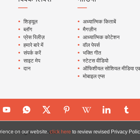
शिड्यूल
अध्यात्मिक किताबें
ब्लॉग
मैगज़ीन
प्रेस रिलीज़
आध्यात्मिक कोटेशन
हमारे बारे में
वॉल पेपर्स
संपर्क करें
भक्ति गीत
साइट मेप
स्टेटस वीडियो
दान
ऑफिशीयल सोशियल मीडिया एक
मोबाइल एप्स
ion. All Rights Reserved.
rience on our website.
click here
to review revised Privacy Polic