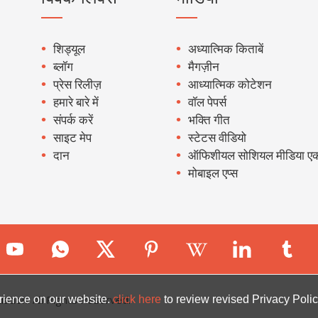
शिड्यूल
अध्यात्मिक किताबें
ब्लॉग
मैगज़ीन
प्रेस रिलीज़
आध्यात्मिक कोटेशन
हमारे बारे में
वॉल पेपर्स
संपर्क करें
भक्ति गीत
साइट मेप
स्टेटस वीडियो
दान
ऑफिशीयल सोशियल मीडिया एक
मोबाइल एप्स
ion. All Rights Reserved.
rience on our website.
click here
to review revised Privacy Polic