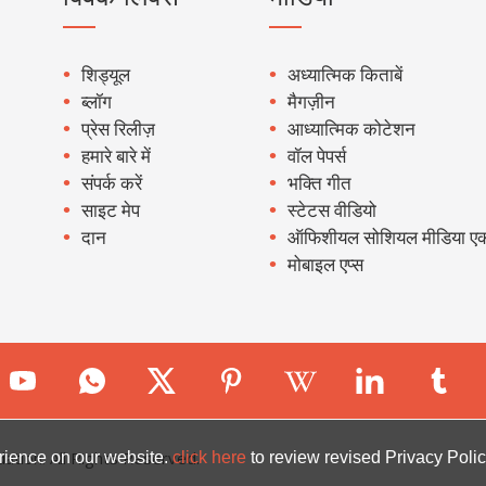
शिड्यूल
अध्यात्मिक किताबें
ब्लॉग
मैगज़ीन
प्रेस रिलीज़
आध्यात्मिक कोटेशन
हमारे बारे में
वॉल पेपर्स
संपर्क करें
भक्ति गीत
साइट मेप
स्टेटस वीडियो
दान
ऑफिशीयल सोशियल मीडिया एक
मोबाइल एप्स
ion. All Rights Reserved.
rience on our website.
click here
to review revised Privacy Polic