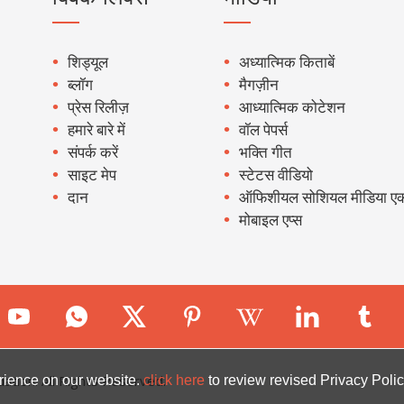
शिड्यूल
अध्यात्मिक किताबें
ब्लॉग
मैगज़ीन
प्रेस रिलीज़
आध्यात्मिक कोटेशन
हमारे बारे में
वॉल पेपर्स
संपर्क करें
भक्ति गीत
साइट मेप
स्टेटस वीडियो
दान
ऑफिशीयल सोशियल मीडिया एक
मोबाइल एप्स
ion. All Rights Reserved.
rience on our website.
click here
to review revised Privacy Polic