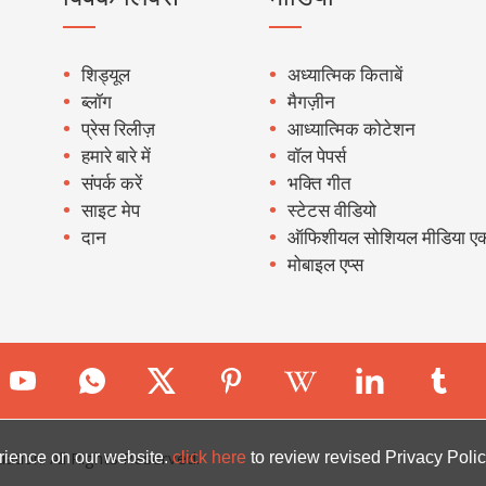
शिड्यूल
अध्यात्मिक किताबें
ब्लॉग
मैगज़ीन
प्रेस रिलीज़
आध्यात्मिक कोटेशन
हमारे बारे में
वॉल पेपर्स
संपर्क करें
भक्ति गीत
साइट मेप
स्टेटस वीडियो
दान
ऑफिशीयल सोशियल मीडिया एक
मोबाइल एप्स
ion. All Rights Reserved.
rience on our website.
click here
to review revised Privacy Polic