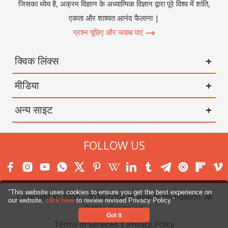
जिसका ध्येय है, अक्रम विज्ञान के अध्यात्मिक विज्ञान द्वारा पूरे विश्व में शांति,
एकता और शाश्वत आनंद फैलाना |
प्रश्न पूछिए और जवाब पाएं
क्विक लिंक्स
मीडिया
अन्य साइट
FOLLOW US
"This website uses cookies to ensure you get the best experience on
Copyright © 2000 -
2026
Dada Bhagwan Foundation. All
our website.
click here
to review revised Privacy Policy."
Rights Reserved.
Got it
Terms of Services
|
Privacy Policy