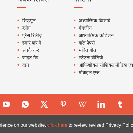
शिड्यूल
अध्यात्मिक किताबें
ब्लॉग
मैगज़ीन
प्रेस रिलीज़
आध्यात्मिक कोटेशन
हमारे बारे में
वॉल पेपर्स
संपर्क करें
भक्ति गीत
साइट मेप
स्टेटस वीडियो
दान
ऑफिशीयल सोशियल मीडिया एक
मोबाइल एप्स
ion. All Rights Reserved.
rience on our website.
click here
to review revised Privacy Polic